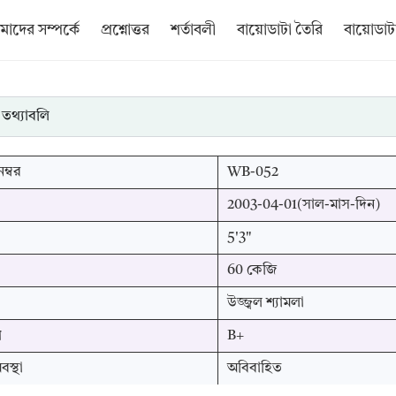
াদের সম্পর্কে
প্রশ্নোত্তর
শর্তাবলী
বায়োডাটা তৈরি
বায়োডাটা
 তথ্যাবলি
ম্বর
WB-052
2003-04-01(সাল-মাস-দিন)
5'3"
60 কেজি
উজ্জ্বল শ্যামলা
প
B+
স্থা
অবিবাহিত