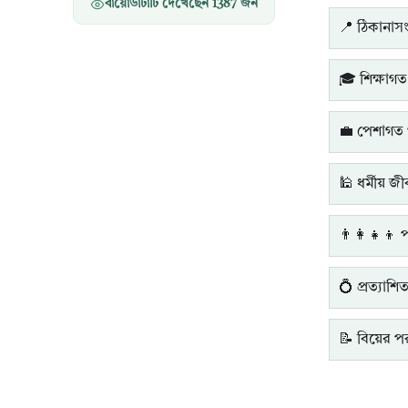
বায়োডাটাটি দেখেছেন
1387
জন
📍 ঠিকানাসংক
🎓 শিক্ষাগত
💼 পেশাগত 
🕌 ধর্মীয় জ
👨‍👩‍👧‍👦 
💍 প্রত্যাশি
📝 বিয়ের পরব