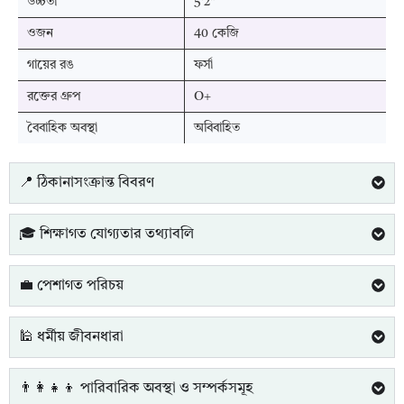
উচ্চতা
5'2"
ওজন
40 কেজি
গায়ের রঙ
ফর্সা
রক্তের গ্রুপ
O+
বৈবাহিক অবস্থা
অবিবাহিত
📍 ঠিকানাসংক্রান্ত বিবরণ
🎓 শিক্ষাগত যোগ্যতার তথ্যাবলি
💼 পেশাগত পরিচয়
🕌 ধর্মীয় জীবনধারা
👨‍👩‍👧‍👦 পারিবারিক অবস্থা ও সম্পর্কসমূহ