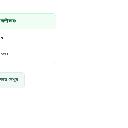
অঙ্গীকার:
ঠিক।
থাকব।
্বর দেখুন