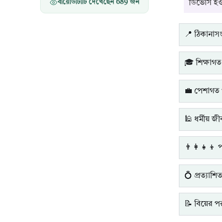
ডিভোর্স হ
বায়োডাটাটি দেখেছেন
689
জন
📍 ঠিকানাসংক
🎓 শিক্ষাগত
💼 পেশাগত 
🕌 ধর্মীয় জ
👨‍👩‍👧‍👦 
💍 প্রত্যাশি
📝 বিয়ের পরব