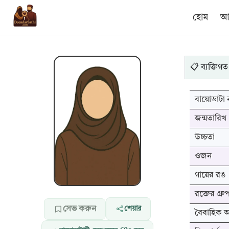
হোম
আম
📋 ব্যক্তিগত
বায়োডাটা ন
জন্মতারিখ
উচ্চতা
ওজন
গায়ের রঙ
রক্তের গ্রু
সেভ করুন
শেয়ার
বৈবাহিক অব