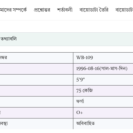
াদের সম্পর্কে
প্রশ্নোত্তর
শর্তাবলী
বায়োডাটা তৈরি
বায়োডাটা
 তথ্যাবলি
ম্বর
WB-109
1996-08-16(সাল-মাস-দিন)
5'9"
75 কেজি
ফর্সা
প
O+
স্থা
অবিবাহিত