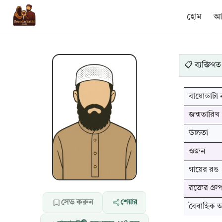
হোম
আম
📋 ব্যক্তিগত
বায়োডাটা ন
জন্মতারিখ
উচ্চতা
ওজন
গায়ের রঙ
রক্তের গ্রু
সেভ করুন
শেয়ার
বৈবাহিক অব