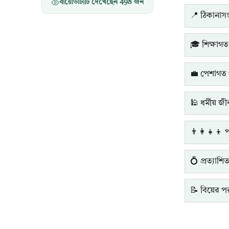
বায়োডাটাটি দেখেছেন
498
জন
📍 ঠিকানাসংক
🎓 শিক্ষাগত
💼 পেশাগত 
🕌 ধর্মীয় জ
👨‍👩‍👧‍👦 
💍 প্রত্যাশি
📝 বিয়ের পরব