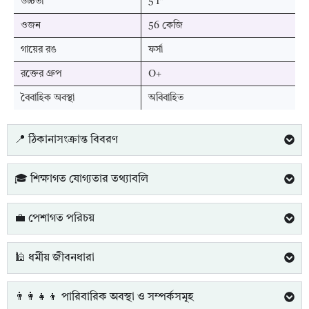
উচ্চতা
5'1"
ওজন
56 কেজি
গায়ের রঙ
ফর্সা
রক্তের গ্রুপ
O+
বৈবাহিক অবস্থা
অবিবাহিত
📍 ঠিকানাসংক্রান্ত বিবরণ
🎓 শিক্ষাগত যোগ্যতার তথ্যাবলি
💼 পেশাগত পরিচয়
🕌 ধর্মীয় জীবনধারা
👨‍👩‍👧‍👦 পারিবারিক অবস্থা ও সম্পর্কসমূহ