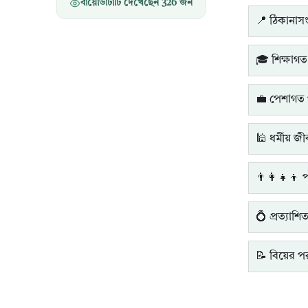
বায়োডাটাটি দেখেছেন
326
জন
📍 ঠিকানাসংক
🎓 শিক্ষাগত
💼 পেশাগত 
🕌 ধর্মীয় জ
👨‍👩‍👧‍👦 
💍 প্রত্যাশি
📝 বিয়ের পরব