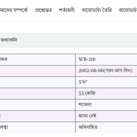
াদের সম্পর্কে
প্রশ্নোত্তর
শর্তাবলী
বায়োডাটা তৈরি
বায়োডাটা
 তথ্যাবলি
ম্বর
WB-216
2002-06-06(সাল-মাস-দিন)
5'6"
53 কেজি
শ্যামলা
প
জানা নেই
স্থা
অবিবাহিত