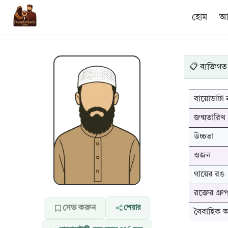
হোম
আম
📋 ব্যক্তিগত
বায়োডাটা ন
জন্মতারিখ
উচ্চতা
ওজন
গায়ের রঙ
রক্তের গ্রু
সেভ করুন
শেয়ার
বৈবাহিক অব