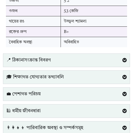
উচ্চতা
5'2"
ওজন
53 কেজি
গায়ের রঙ
উজ্জ্বল শ্যামলা
রক্তের গ্রুপ
B+
বৈবাহিক অবস্থা
অবিবাহিত
📍 ঠিকানাসংক্রান্ত বিবরণ
🎓 শিক্ষাগত যোগ্যতার তথ্যাবলি
💼 পেশাগত পরিচয়
🕌 ধর্মীয় জীবনধারা
👨‍👩‍👧‍👦 পারিবারিক অবস্থা ও সম্পর্কসমূহ