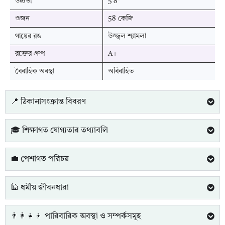
উচ্চতা
5'8"
ওজন
58 কেজি
গায়ের রঙ
উজ্জ্বল শ্যামলা
রক্তের গ্রুপ
A+
বৈবাহিক অবস্থা
অবিবাহিত
📍 ঠিকানাসংক্রান্ত বিবরণ
🎓 শিক্ষাগত যোগ্যতার তথ্যাবলি
💼 পেশাগত পরিচয়
🕌 ধর্মীয় জীবনধারা
👨‍👩‍👧‍👦 পারিবারিক অবস্থা ও সম্পর্কসমূহ