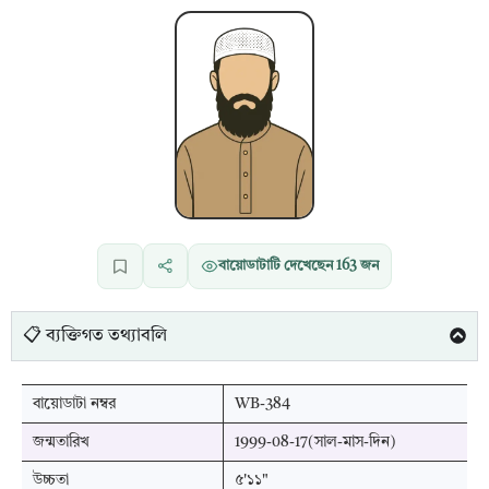
বায়োডাটাটি দেখেছেন
163
জন
📋 ব্যক্তিগত তথ্যাবলি
বায়োডাটা নম্বর
WB-384
জন্মতারিখ
1999-08-17(সাল-মাস-দিন)
উচ্চতা
৫'১১"