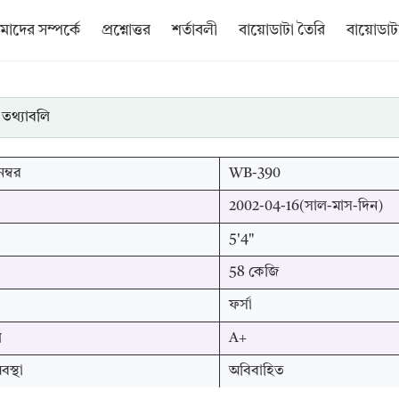
াদের সম্পর্কে
প্রশ্নোত্তর
শর্তাবলী
বায়োডাটা তৈরি
বায়োডাটা
 তথ্যাবলি
ম্বর
WB-390
2002-04-16(সাল-মাস-দিন)
5'4"
58 কেজি
ফর্সা
প
A+
স্থা
অবিবাহিত