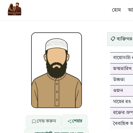
হোম
আম
📋 ব্যক্তিগত
বায়োডাটা ন
জন্মতারিখ
উচ্চতা
ওজন
গায়ের রঙ
রক্তের গ্রু
সেভ করুন
শেয়ার
বৈবাহিক অব