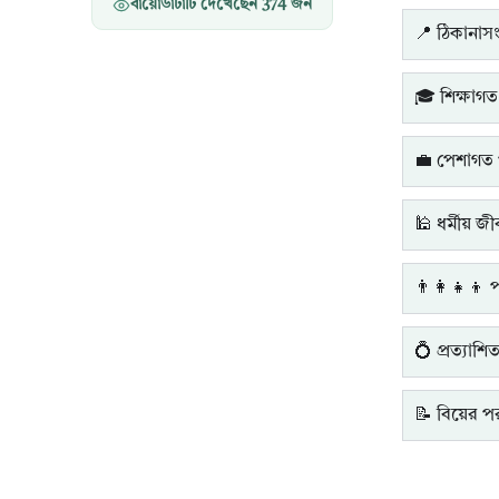
বায়োডাটাটি দেখেছেন
374
জন
📍 ঠিকানাসংক
🎓 শিক্ষাগত
💼 পেশাগত 
🕌 ধর্মীয় জ
👨‍👩‍👧‍👦 
💍 প্রত্যাশি
📝 বিয়ের পরব