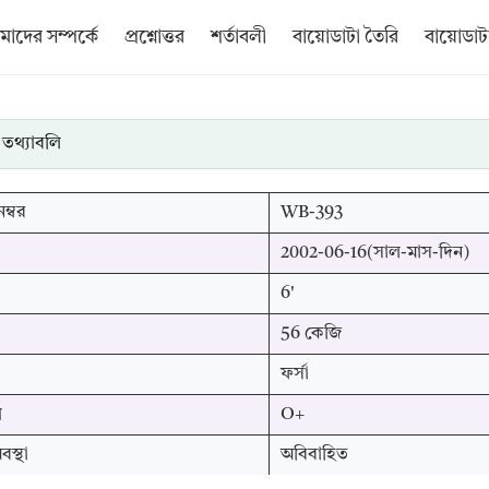
াদের সম্পর্কে
প্রশ্নোত্তর
শর্তাবলী
বায়োডাটা তৈরি
বায়োডাটা
 তথ্যাবলি
ম্বর
WB-393
2002-06-16(সাল-মাস-দিন)
6'
56 কেজি
ফর্সা
প
O+
স্থা
অবিবাহিত