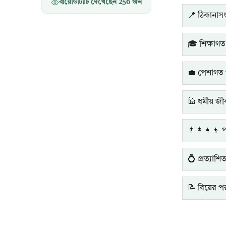
বায়োডাটাটি দেখেছেন
256
জন
📍 ঠিকানাসংক
🎓 শিক্ষাগত
💼 পেশাগত 
🕌 ধর্মীয় জ
👨‍👩‍👧‍👦 
💍 প্রত্যাশি
📝 বিয়ের পরব