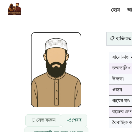
হোম
আম
📋 ব্যক্তিগত
বায়োডাটা ন
জন্মতারিখ
উচ্চতা
ওজন
গায়ের রঙ
রক্তের গ্রু
সেভ করুন
শেয়ার
বৈবাহিক অব