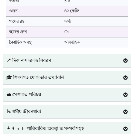
উচ্চতা
5'8"
ওজন
62 কেজি
গায়ের রঙ
ফর্সা
রক্তের গ্রুপ
O+
বৈবাহিক অবস্থা
অবিবাহিত
📍 ঠিকানাসংক্রান্ত বিবরণ
🎓 শিক্ষাগত যোগ্যতার তথ্যাবলি
💼 পেশাগত পরিচয়
🕌 ধর্মীয় জীবনধারা
👨‍👩‍👧‍👦 পারিবারিক অবস্থা ও সম্পর্কসমূহ