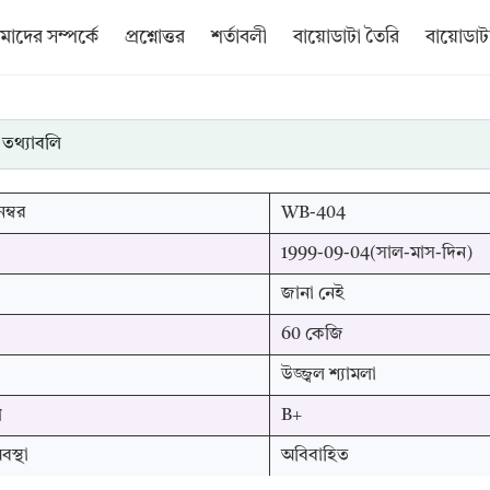
াদের সম্পর্কে
প্রশ্নোত্তর
শর্তাবলী
বায়োডাটা তৈরি
বায়োডাটা
 তথ্যাবলি
ম্বর
WB-404
1999-09-04(সাল-মাস-দিন)
জানা নেই
60 কেজি
উজ্জ্বল শ্যামলা
প
B+
স্থা
অবিবাহিত