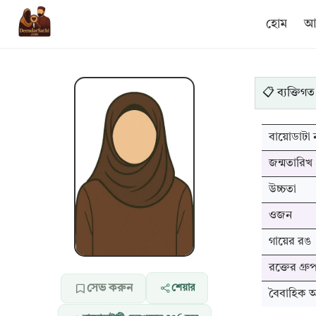
হোম
আম
📋 ব্যক্তিগত
বায়োডাটা ন
জন্মতারিখ
উচ্চতা
ওজন
গায়ের রঙ
রক্তের গ্রু
সেভ করুন
শেয়ার
বৈবাহিক অব