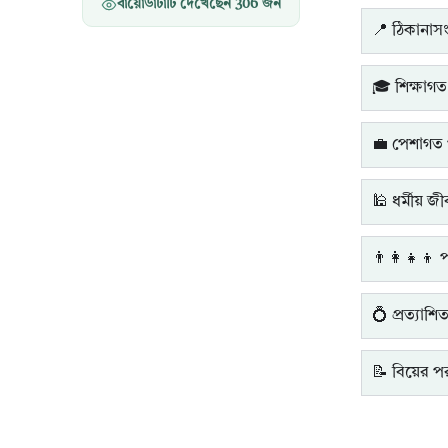
বায়োডাটাটি দেখেছেন
306
জন
📍 ঠিকানাসংক
🎓 শিক্ষাগত
💼 পেশাগত 
🕌 ধর্মীয় জ
👨‍👩‍👧‍👦 
💍 প্রত্যাশি
📝 বিয়ের পরব