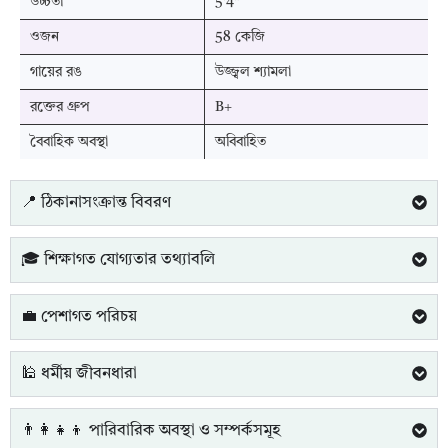
উচ্চতা
5'4"
ওজন
58 কেজি
গায়ের রঙ
উজ্জ্বল শ্যামলা
রক্তের গ্রুপ
B+
বৈবাহিক অবস্থা
অবিবাহিত
📍 ঠিকানাসংক্রান্ত বিবরণ
🎓 শিক্ষাগত যোগ্যতার তথ্যাবলি
💼 পেশাগত পরিচয়
🕌 ধর্মীয় জীবনধারা
👨‍👩‍👧‍👦 পারিবারিক অবস্থা ও সম্পর্কসমূহ