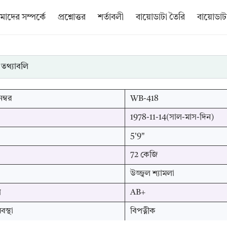
াদের সম্পর্কে
প্রশ্নোত্তর
শর্তাবলী
বায়োডাটা তৈরি
বায়োডাটা
 তথ্যাবলি
ম্বর
WB-418
1978-11-14(সাল-মাস-দিন)
5'9"
72 কেজি
উজ্জ্বল শ্যামলা
প
AB+
স্থা
বিপত্নীক