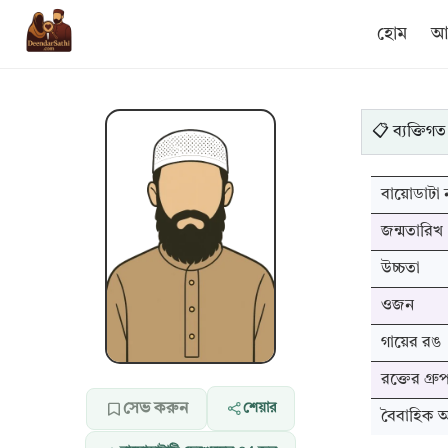
হোম
আম
📋 ব্যক্তিগত
বায়োডাটা ন
জন্মতারিখ
উচ্চতা
ওজন
গায়ের রঙ
রক্তের গ্রু
সেভ করুন
শেয়ার
বৈবাহিক অব