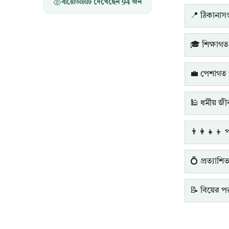
বায়োডাটাটি দেখেছেন
94
জন
📍 ঠিকানাসংক
🎓 শিক্ষাগত
💼 পেশাগত 
🕌 ধর্মীয় জ
👨‍👩‍👧‍👦 
💍 প্রত্যাশি
📝 বিয়ের পরব