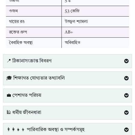
উচ্চতা
5'4"
ওজন
53 কেজি
গায়ের রঙ
উজ্জ্বল শ্যামলা
রক্তের গ্রুপ
AB+
বৈবাহিক অবস্থা
অবিবাহিত
📍 ঠিকানাসংক্রান্ত বিবরণ
🎓 শিক্ষাগত যোগ্যতার তথ্যাবলি
💼 পেশাগত পরিচয়
🕌 ধর্মীয় জীবনধারা
👨‍👩‍👧‍👦 পারিবারিক অবস্থা ও সম্পর্কসমূহ