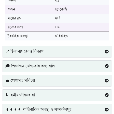
উচ্চতা
5'2"
ওজন
57 কেজি
গায়ের রঙ
ফর্সা
রক্তের গ্রুপ
O+
বৈবাহিক অবস্থা
অবিবাহিত
📍 ঠিকানাসংক্রান্ত বিবরণ
🎓 শিক্ষাগত যোগ্যতার তথ্যাবলি
💼 পেশাগত পরিচয়
🕌 ধর্মীয় জীবনধারা
👨‍👩‍👧‍👦 পারিবারিক অবস্থা ও সম্পর্কসমূহ