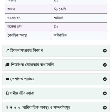
উচ্চতা
5'1"
ওজন
65 কেজি
গায়ের রঙ
শ্যামলা
রক্তের গ্রুপ
O+
বৈবাহিক অবস্থা
অবিবাহিত
📍 ঠিকানাসংক্রান্ত বিবরণ
🎓 শিক্ষাগত যোগ্যতার তথ্যাবলি
💼 পেশাগত পরিচয়
🕌 ধর্মীয় জীবনধারা
👨‍👩‍👧‍👦 পারিবারিক অবস্থা ও সম্পর্কসমূহ