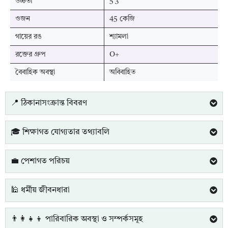
উচ্চতা
5'3"
ওজন
45 কেজি
গায়ের রঙ
শ্যামলা
রক্তের গ্রুপ
O+
বৈবাহিক অবস্থা
অবিবাহিত
📍 ঠিকানাসংক্রান্ত বিবরণ
🎓 শিক্ষাগত যোগ্যতার তথ্যাবলি
💼 পেশাগত পরিচয়
🕌 ধর্মীয় জীবনধারা
👨‍👩‍👧‍👦 পারিবারিক অবস্থা ও সম্পর্কসমূহ