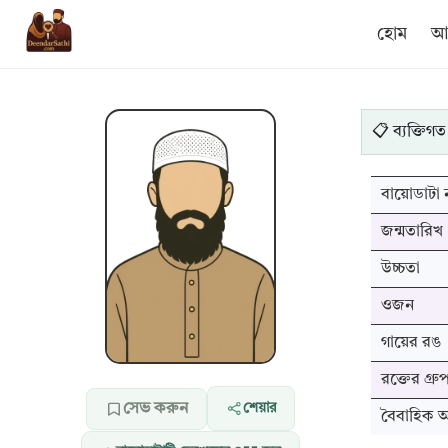
হোম
আম
📋 ব্যক্তিগত
বায়োডাটা ন
জন্মতারিখ
উচ্চতা
ওজন
গায়ের রঙ
রক্তের গ্রু
সেভ করুন
শেয়ার
বৈবাহিক অব