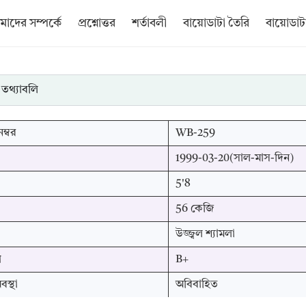
াদের সম্পর্কে
প্রশ্নোত্তর
শর্তাবলী
বায়োডাটা তৈরি
বায়োডাটা
 তথ্যাবলি
ম্বর
WB-259
1999-03-20(সাল-মাস-দিন)
5'8
56 কেজি
উজ্জ্বল শ্যামলা
প
B+
স্থা
অবিবাহিত