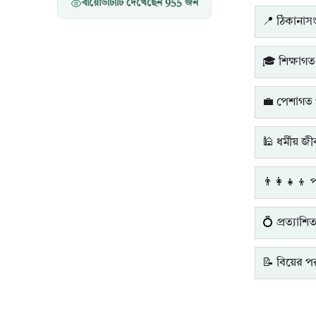
বায়োডাটাটি দেখেছেন
955
জন
📍 ঠিকানাসংক
🎓 শিক্ষাগত
💼 পেশাগত 
🕌 ধর্মীয় জ
👨‍👩‍👧‍👦 
💍 প্রত্যাশি
📝 বিয়ের পরব