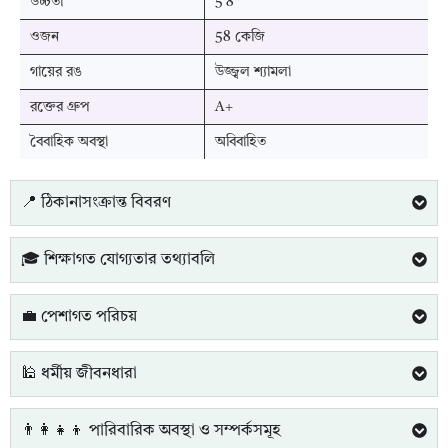
উচ্চতা
5'8"
ওজন
58 কেজি
গায়ের রঙ
উজ্জ্বল শ্যামলা
রক্তের গ্রুপ
A+
বৈবাহিক অবস্থা
অবিবাহিত
📍 ঠিকানাসংক্রান্ত বিবরণ
🎓 শিক্ষাগত যোগ্যতার তথ্যাবলি
💼 পেশাগত পরিচয়
🕌 ধর্মীয় জীবনধারা
👨‍👩‍👧‍👦 পারিবারিক অবস্থা ও সম্পর্কসমূহ