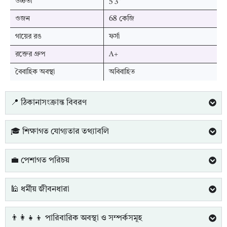
উচ্চতা
5'3"
ওজন
68 কেজি
গায়ের রঙ
ফর্সা
রক্তের গ্রুপ
A+
বৈবাহিক অবস্থা
অবিবাহিত
📍 ঠিকানাসংক্রান্ত বিবরণ
🎓 শিক্ষাগত যোগ্যতার তথ্যাবলি
💼 পেশাগত পরিচয়
🕌 ধর্মীয় জীবনধারা
👨‍👩‍👧‍👦 পারিবারিক অবস্থা ও সম্পর্কসমূহ