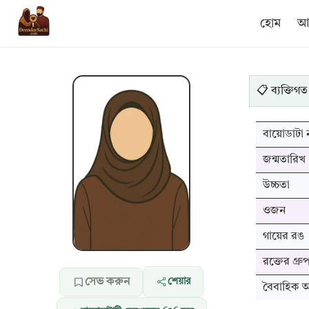
হোম
আম
📋 ব্যক্তিগত
বায়োডাটা ন
জন্মতারিখ
উচ্চতা
ওজন
গায়ের রঙ
রক্তের গ্রু
সেভ করুন
শেয়ার
বৈবাহিক অব