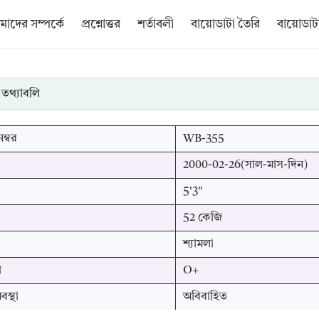
াদের সম্পর্কে
প্রশ্নোত্তর
শর্তাবলী
বায়োডাটা তৈরি
বায়োডাটা
 তথ্যাবলি
ম্বর
WB-355
2000-02-26(সাল-মাস-দিন)
5'3"
52 কেজি
শ্যামলা
প
O+
স্থা
অবিবাহিত