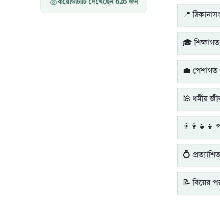
বায়োডাটাটি দেখেছেন
626
জন
📍 ঠিকানাসংক
🎓 শিক্ষাগত
💼 পেশাগত 
🕌 ধর্মীয় জ
👨‍👩‍👧‍👦 
💍 প্রত্যাশি
📝 বিয়ের পরব