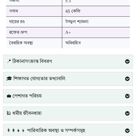
উচ্চতা
5'3"
ওজন
45 কেজি
গায়ের রঙ
উজ্জ্বল শ্যামলা
রক্তের গ্রুপ
A+
বৈবাহিক অবস্থা
অবিবাহিত
📍 ঠিকানাসংক্রান্ত বিবরণ
🎓 শিক্ষাগত যোগ্যতার তথ্যাবলি
💼 পেশাগত পরিচয়
🕌 ধর্মীয় জীবনধারা
👨‍👩‍👧‍👦 পারিবারিক অবস্থা ও সম্পর্কসমূহ