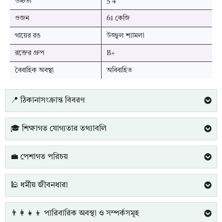
উচ্চতা
5'4"
ওজন
61 কেজি
গায়ের রঙ
উজ্জ্বল শ্যামলা
রক্তের গ্রুপ
B+
বৈবাহিক অবস্থা
অবিবাহিত
📍 ঠিকানাসংক্রান্ত বিবরণ
🎓 শিক্ষাগত যোগ্যতার তথ্যাবলি
💼 পেশাগত পরিচয়
🕌 ধর্মীয় জীবনধারা
👨‍👩‍👧‍👦 পারিবারিক অবস্থা ও সম্পর্কসমূহ