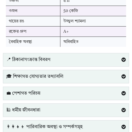
উচ্চতা
4'11'
ওজন
50 কেজি
গায়ের রঙ
উজ্জ্বল শ্যামলা
রক্তের গ্রুপ
A+
বৈবাহিক অবস্থা
অবিবাহিত
📍 ঠিকানাসংক্রান্ত বিবরণ
🎓 শিক্ষাগত যোগ্যতার তথ্যাবলি
💼 পেশাগত পরিচয়
🕌 ধর্মীয় জীবনধারা
👨‍👩‍👧‍👦 পারিবারিক অবস্থা ও সম্পর্কসমূহ