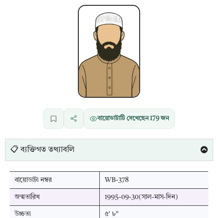
বায়োডাটাটি দেখেছেন
179
জন
📋 ব্যক্তিগত তথ্যাবলি
বায়োডাটা নম্বর
WB-378
জন্মতারিখ
1995-09-30(সাল-মাস-দিন)
উচ্চতা
৫' ৮"