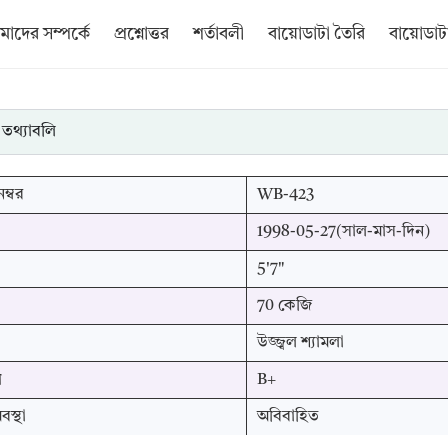
াদের সম্পর্কে
প্রশ্নোত্তর
শর্তাবলী
বায়োডাটা তৈরি
বায়োডাটা
 তথ্যাবলি
ম্বর
WB-423
1998-05-27(সাল-মাস-দিন)
5'7"
70 কেজি
উজ্জ্বল শ্যামলা
প
B+
স্থা
অবিবাহিত