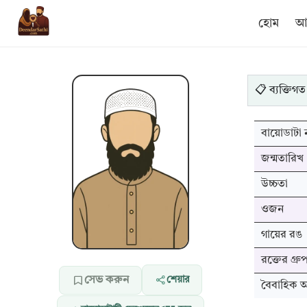
হোম
আম
📋 ব্যক্তিগত
বায়োডাটা ন
জন্মতারিখ
উচ্চতা
ওজন
গায়ের রঙ
রক্তের গ্রু
সেভ করুন
শেয়ার
বৈবাহিক অব