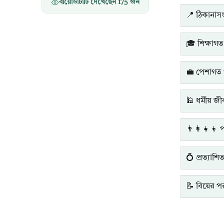
বায়োডাটাটি দেখেছেন
175
জন
📍 ঠিকানাসংক
🎓 শিক্ষাগত
💼 পেশাগত 
🕌 ধর্মীয় জ
👨‍👩‍👧‍👦 
💍 প্রত্যাশি
📝 বিয়ের পরব